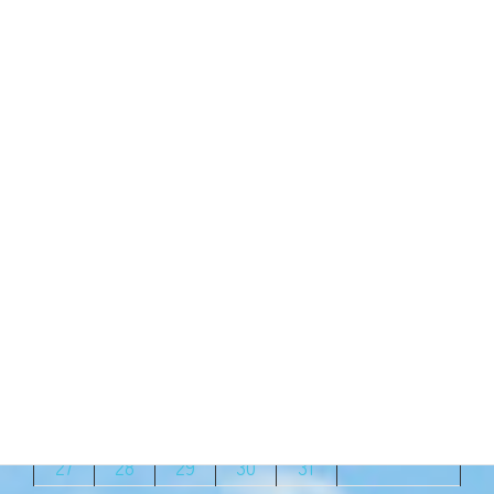
まくいかない。 何度も最初から
操作をやり直して・・・なぜ
だ？ もうペーパレ […]
続きを読む
2023年3月
月
火
水
木
金
土
日
1
2
3
4
5
6
7
8
9
10
11
12
13
14
15
16
17
18
19
20
21
22
23
24
25
26
27
28
29
30
31