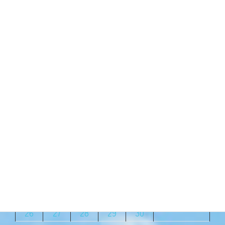
までこの場所は耕作放棄地のよ
うに荒れていました。 その場所
を開墾し、野菜を植 […]
続きを読む
2023年6月
月
火
水
木
金
土
日
1
2
3
4
5
6
7
8
9
10
11
12
13
14
15
16
17
18
19
20
21
22
23
24
25
26
27
28
29
30