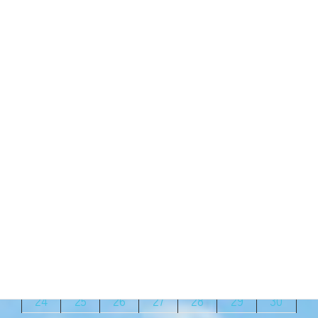
車で30分。飛行機に乗るのに便
利なところに住んでいます。 で
も、なかなか飛 […]
続きを読む
2023年4月
月
火
水
木
金
土
日
1
2
3
4
5
6
7
8
9
10
11
12
13
14
15
16
17
18
19
20
21
22
23
24
25
26
27
28
29
30