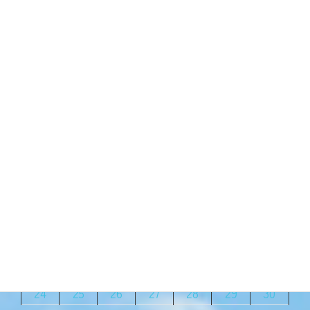
新緑の季節ですね。 今年も咲く
かな？ こちらは「ギンモクセ
イ」 秋のお彼岸に […]
続きを読む
2023年4月
月
火
水
木
金
土
日
1
2
3
4
5
6
7
8
9
10
11
12
13
14
15
16
17
18
19
20
21
22
23
24
25
26
27
28
29
30