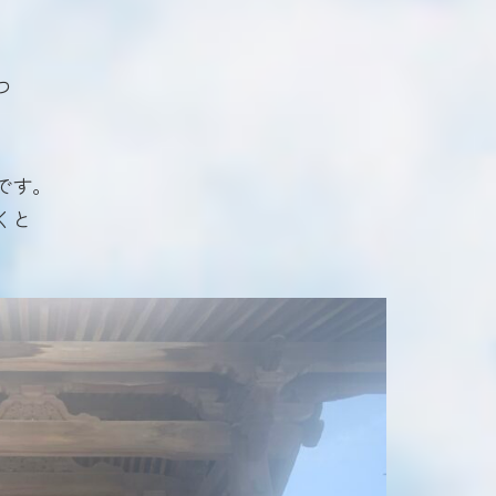
つ
です。
くと