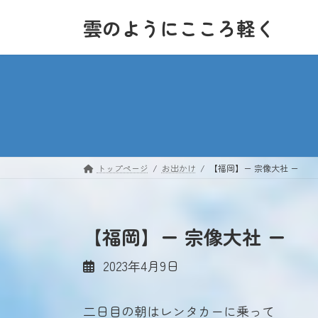
コ
ナ
雲のようにこころ軽く
ン
ビ
テ
ゲ
ン
ー
ツ
シ
へ
ョ
ス
ン
キ
に
ッ
移
トップページ
お出かけ
【福岡】ー 宗像大社 ー
プ
動
【福岡】ー 宗像大社 ー
2023年4月9日
二日目の朝はレンタカーに乗って