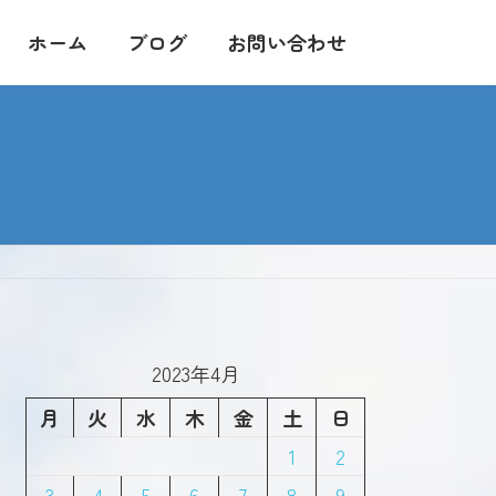
ホーム
ブログ
お問い合わせ
2023年4月
月
火
水
木
金
土
日
1
2
3
4
5
6
7
8
9